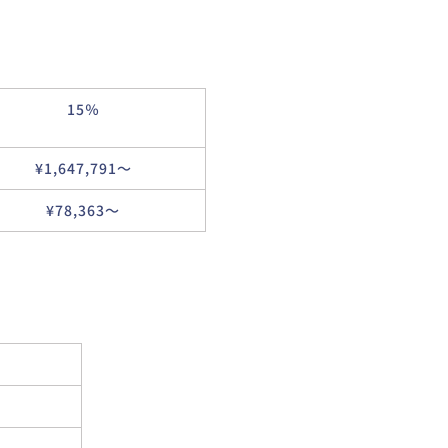
15％
¥1,647,791〜
¥78,363〜