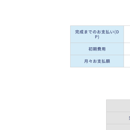
完成までのお支払い(D
P)
初期費用
月々お支払額