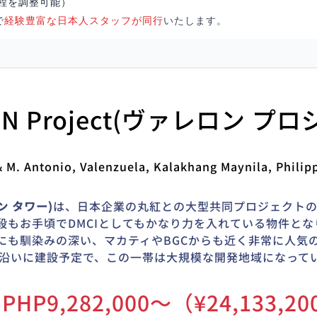
程を調整可能）
で
経験豊富な日本人スタッフが同行
いたします。
ON Project(ヴァレロン プ
& M. Antonio, Valenzuela, Kalakhang Maynila, Philip
ン タワー)
は、日本企業の丸紅との
大型共同プロジェクト
段もお手頃でDMCIとしてもかなり力を入れている物件とな
にも馴染みの深い、マカティやBGCからも近く
非常に人気
5沿いに建設予定で、この一帯は大規模な開発地域になって
PHP9,282,000〜（¥24,133,20