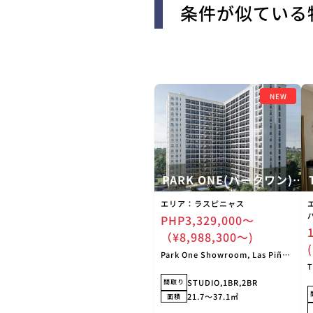
条件が似ている
NEW
PARK ONE(パークワン)
Project
エリア：ラスピニャス
PHP3,329,000〜
（¥8,988,300〜)
Park One Showroom, Las Piñas,
Metro Manila, Philippines
T
T
STUDIO,1BR,2BR
間取り
21.7〜37.1㎡
面積