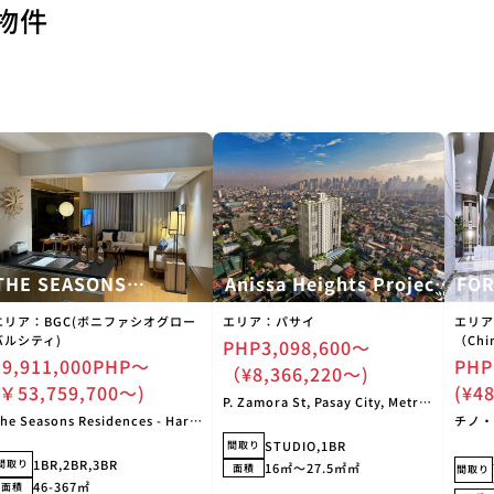
物件
THE SEASONS
Anissa Heights Project
FOR
Residence(ザ シーズンズ
(アニッサ・ハイツ)
pr
エリア：BGC(ボニファシオグロー
エリア：パサイ
エリア
レジデンス)
ジデ
バルシティ)
（Chi
PHP3,098,600〜
19,911,000PHP～
PHP
（¥8,366,220〜)
(￥53,759,700〜)
(¥4
P. Zamora St, Pasay City, Metro
he Seasons Residences - Haru
Manila, フィリピン
チノ・
ower, 8th Avenue, タギッグ マ
Roce
STUDIO,1BR
間取り
ニラ首都圏 フィリピン
1BR,2BR,3BR
間取り
16㎡〜27.5㎡㎡
面積
間取り
46-367㎡
面積