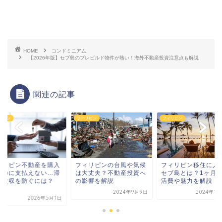
HOME
コンドミニアム
【2026年版】セブ島のプレビルド物件が熱い！海外不動産投資注意点も解説
関連の記事
リピン
フィリピン
フィリピン
ィリピンの台風や気候
フィリピン移住に人気の
フィリピン不動産を
大丈夫？不動産投資へ
セブ島とは？1ヶ月の生
したのに支払えない
影響を解説
活費や魅力を解説
納・没収を防ぐには
M...
2024年9月9日
2024年12月4日
2026年5