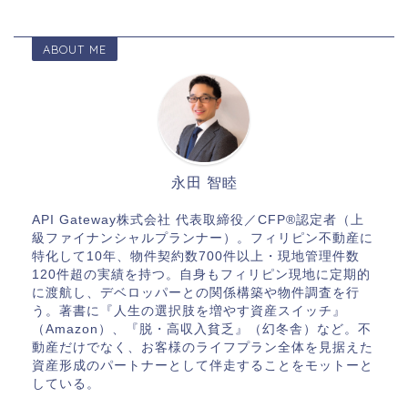
ABOUT ME
永田 智睦
API Gateway株式会社 代表取締役／CFP®認定者（上
級ファイナンシャルプランナー）。フィリピン不動産に
特化して10年、物件契約数700件以上・現地管理件数
120件超の実績を持つ。自身もフィリピン現地に定期的
に渡航し、デベロッパーとの関係構築や物件調査を行
う。著書に『人生の選択肢を増やす資産スイッチ』
（Amazon）、『脱・高収入貧乏』（幻冬舎）など。不
動産だけでなく、お客様のライフプラン全体を見据えた
資産形成のパートナーとして伴走することをモットーと
している。