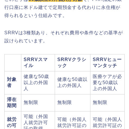
行口座に米ドル建てで定期預金する代わりに永住権が
得られるという仕組みです。
SRRVは3種類あり、それぞれ費用や条件などの基準が
設けられています。
SRRVスマ
SRRVクラシ
SRRVヒュー
イル
ック
マンタッチ
健康な50歳
医療ケアが必
対象
健康な50歳以
以上の外国
要な50歳以
者
上の外国人
人
上の外国人
滞在
無制限
無制限
無制限
期間
可能（外国
就労
可能（外国人
可能（外国人
人就労許可
の可
就労許可証の
就労許可証の
証の取得