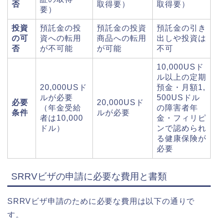
否
取得要）
取得要）
要）
投資
預託金の投
預託金の投資
預託金の引き
の可
資への転用
商品への転用
出しや投資は
否
が不可能
が可能
不可
10,000USド
ル以上の定期
20,000USド
預金・月額1,
ルが必要
500USドル
必要
20,000USド
（年金受給
の障害者年
条件
ルが必要
者は10,000
金・フィリピ
ドル）
ンで認められ
る健康保険が
必要
SRRVビザの申請に必要な費用と書類
SRRVビザ申請のために必要な費用は以下の通りで
す。