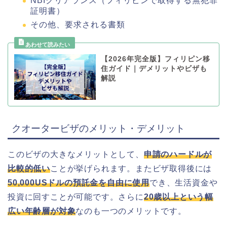
NBIクリアランス（フィリピンで取得する無犯罪
証明書）
その他、要求される書類
【2026年完全版】フィリピン移
住ガイド｜デメリットやビザも
解説
クオータービザのメリット・デメリット
このビザの大きなメリットとして、
申請のハードルが
比較的低い
ことが挙げられます。またビザ取得後には
50,000USドルの預託金を自由に使用
でき、生活資金や
投資に回すことが可能です。さらに
20歳以上という幅
広い年齢層が対象
なのも一つのメリットです。