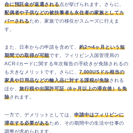
合に預託金が返還される
点が挙げられます。さらに、
配偶者や子供などの被扶養者も永住者の家族としてカ
バーされる
ため、家族での移住がスムーズに行えま
す。
また、日本からの申請を含めて、
約2〜4ヶ月という短
期間での取得が可能
です。フィリピン入国管理局の
ACR-Iカードに関する年次報告の手続きが免除されるの
も大きなメリットです。さらに、
7,000USドル相当の
家具や日用品などの輸入品に対する課税が免除
される
ほか、
旅行税や出国許可証（6ヶ月以上の滞在後）も免
除
されます。
一方で、デメリットとしては、
申請中はフィリピンに
滞在する必要がある
ため、その期間中の生活や仕事の
調整が求められます。