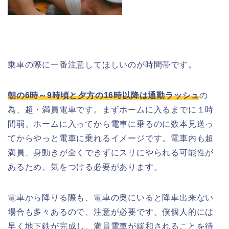
乗車の際に一番注意してほしいのが時間帯です。
朝の
6
時～
9
時頃と夕方の
16
時以降は通勤ラッシュ
の
為、超・満員電車です。まずホームに入るまでに１時
間弱、ホームに入ってから電車に乗るのに数本見送っ
てからやっと電車に乗れるイメージです。電車内も超
満員、身動きが全くできずにスリにやられる可能性が
あるため、気をつける必要があります。
電車から降りる際も、電車の奥にいると降車出来ない
場合も多々あるので、注意が必要です。僕個人的には
早く地下鉄が完成し、満員電車が緩和されることを待