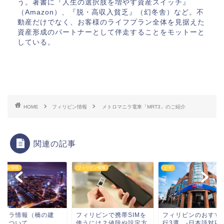
う。著書に『人生の選択肢を増やす資産スイッチ』
（Amazon）、『脱・高収入貧乏』（幻冬舎）など。不
動産だけでなく、お客様のライフプラン全体を見据えた
資産形成のパートナーとして伴走することをモットーと
している。
HOME
フィリピン情報
メトロマニラ電車「MRT3」のご紹介
関連の記事
リピン情報
ビザ
フィリピン情報
ィリピンで携帯SIMを
フィリピンのおすすめ銀
インフラ情報（橋の
うには？値段や設定方
行3選 -日本語対応可能
設）について