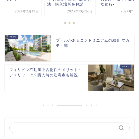
・購入場所を解説
な銀行-
2023年10月26日
2024年10月29日
2024年2月
プールがあるコンドミニアムの紹介 マカ
ティ編
フィリピン不動産中古物件のメリット・
デメリットは？購入時の注意点も解説