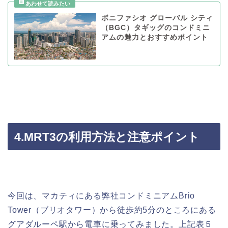
ボニファシオ グローバル シティ
（BGC）タギッグのコンドミニ
アムの魅力とおすすめポイント
4.MRT3
の利用方法と注意ポイント
今回は、マカティにある弊社コンドミニアム
Brio
Tower
（ブリオタワー）から徒歩約
5
分のところにある
グアダルーペ駅から電車に乗ってみました。上記表５