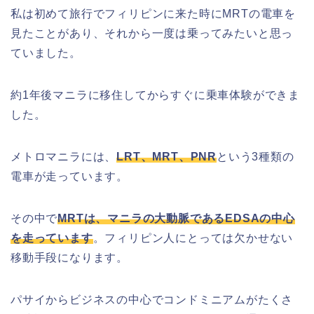
私は初めて旅行でフィリピンに来た時に
MRT
の電車を
見たことがあり、それから一度は乗ってみたいと思っ
ていました。
約
1
年後マニラに移住してからすぐに乗車体験ができま
した。
メトロマニラには、
LRT
、
MRT
、
PNR
という
3
種類の
電車が走っています。
その中で
MRT
は、マニラの大動脈である
EDSA
の中心
を走っています
。フィリピン人にとっては欠かせない
移動手段になります。
パサイからビジネスの中心でコンドミニアムがたくさ