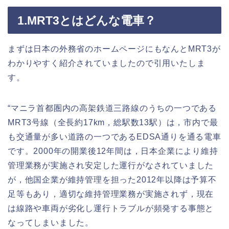
1.MRT3
とはどんな電車？
まずは日本の外務省のホームページにもなんと
MRT3
が
わかりやすく紹介されていましたので引用いたしま
す。
“
マニラ首都圏内の高架鉄道三路線のうちの一つである
MRT3
号線（全長約
17km
，総駅数
13
駅）は，市内で最
も交通量が多い道路の一つである
EDSA
通りを通る電車
です。
2000
年の開業後
12
年間は，日本企業により維持
管理業務が実施され安定した運行がなされていました
が，他国企業が維持管理を担った
2012
年以降は予算不
足等もあり，適切な維持管理業務が実施されず，現在
は線路や車両が劣化し運行トラブルが頻発する事態と
なってしまいました。