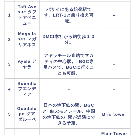
Taft Ave
パサイにある始発駅で
nue タフ
1
す。LRT-1と乗り換え可
–
トアベニ
能。
ュー
Magalla
DMCI本社から約徒歩１０
nes マガ
2
–
分。
リアネス
アヤラモール直結でマカ
Ayala ア
ティの中心駅。 BGC専
3
–
ヤラ
用バスで、BGCに行くこ
とも可能。
Buendia
ブエンデ
4
–
–
ィア
日本の地下鉄の駅、BGC
Guadalu
と 結ぶモノレール、中国
pe グア
5
Brio tower
の地下鉄の 駅が近隣にで
ダルーペ
きる予定。
Flair Tower