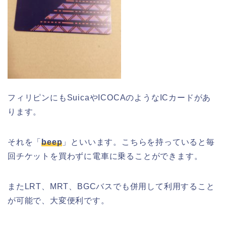
フィリピンにも
Suica
や
ICOCA
のような
IC
カードがあ
ります。
それを「
beep
」といいます。こちらを持っていると毎
回チケットを買わずに電車に乗ることができます。
また
LRT
、
MRT
、
BGC
バスでも併用して利用すること
が可能で、大変便利です。