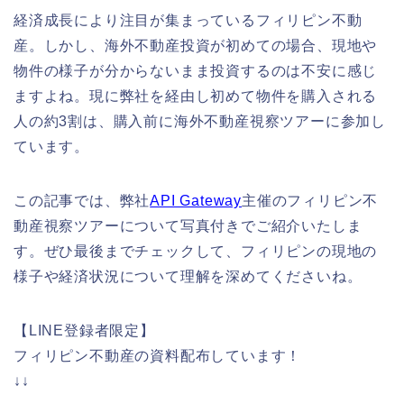
経済成長により注目が集まっているフィリピン不動
産。しかし、海外不動産投資が初めての場合、現地や
物件の様子が分からないまま投資するのは不安に感じ
ますよね。現に
弊社を経由し
初めて
物件を
購入される
人の約3割
は
、購入前に海外不動産視察ツアーに参加し
ています。
この記事では、
弊社
API Gateway
主催のフィリピン
不
動産視察ツアーについて
写真付きでご紹介いたしま
す。ぜひ最後までチェックして、フィリピンの現地の
様子や経済状況について理解を深めてくださいね。
【LINE登録者限定】
フィリピン不動産の資料配布しています！
↓↓