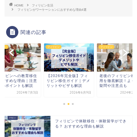
HOME
フィリピン生活
フィリピンがワーケーションにおすすめな理由4選
関連の記事
リピン
フィリピン
フィリピン
2026年完全版】フィ
老後のフィリピン移住費
フィリピンへの教育
ピン移住ガイド｜デメ
用を徹底解説！よくある
がおすすめな理由｜
ットやビザも解説
疑問や注意点も
したいポイントも解
2026年6月9日
2024年2月29日
2024年7
フィリピンで体験移住・体験留学ができ
る？ おすすめな理由も解説