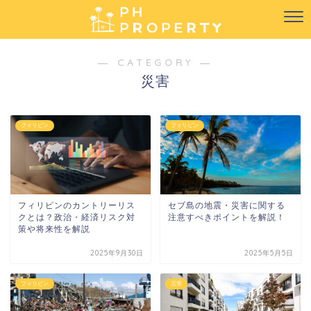
― CATEGORY ―
災害
フィリピン
フィリピン
フィリピンのカントリーリス
セブ島の地震・災害に関する
クとは？政治・経済リスク対
注意すべきポイントを解説！
策や将来性を解説
2025年9月30日
2025年5月5日
フィリピン
災害