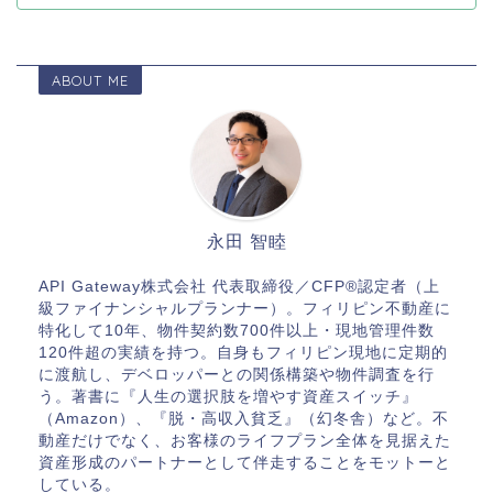
ABOUT ME
永田 智睦
API Gateway株式会社 代表取締役／CFP®認定者（上
級ファイナンシャルプランナー）。フィリピン不動産に
特化して10年、物件契約数700件以上・現地管理件数
120件超の実績を持つ。自身もフィリピン現地に定期的
に渡航し、デベロッパーとの関係構築や物件調査を行
う。著書に『人生の選択肢を増やす資産スイッチ』
（Amazon）、『脱・高収入貧乏』（幻冬舎）など。不
動産だけでなく、お客様のライフプラン全体を見据えた
資産形成のパートナーとして伴走することをモットーと
している。