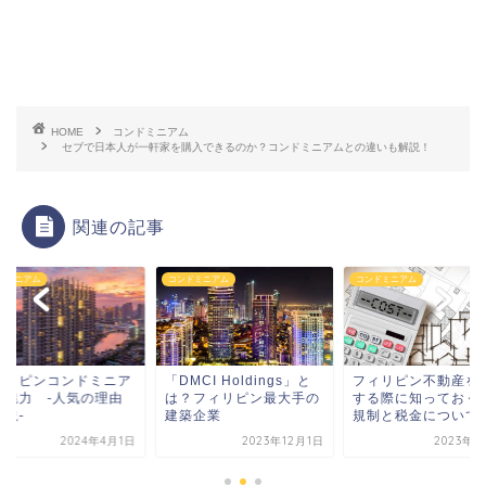
HOME
コンドミニアム
セブで日本人が一軒家を購入できるのか？コンドミニアムとの違いも解説！
関連の記事
ンドミニアム
コンドミニアム
コンドミニアム
MCI Holdings」と
フィリピン不動産を購入
フィリピンコンドミ
？フィリピン最大手の
する際に知っておくべき
ムの魅力 -人気の
築企業
規制と税金について
を解説-
2023年12月1日
2023年5月2日
2024年