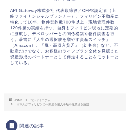
API Gateway株式会社 代表取締役／CFP®認定者（上
級ファイナンシャルプランナー）。フィリピン不動産に
特化して10年、物件契約数700件以上・現地管理件数
120件超の実績を持つ。自身もフィリピン現地に定期的
に渡航し、デベロッパーとの関係構築や物件調査を行
う。著書に『人生の選択肢を増やす資産スイッチ』
（Amazon）、『脱・高収入貧乏』（幻冬舎）など。不
動産だけでなく、お客様のライフプラン全体を見据えた
資産形成のパートナーとして伴走することをモットーと
している。
HOME
コンドミニアム
日本人がフィリピンの不動産を購入手順や注意点を解説
関連の記事