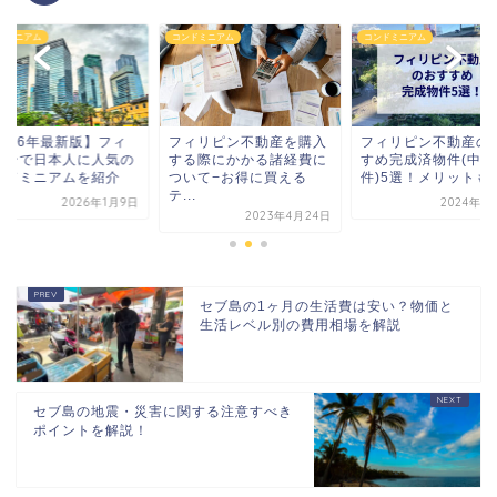
ドミニアム
コンドミニアム
コンドミニアム
ィリピン不動産を購入
フィリピン不動産のおす
【2026年最新版】
る際にかかる諸経費に
すめ完成済物件(中古物
リピンで日本人に人
いて−お得に買える
件)5選！メリットも解...
コンドミニアムを紹
.
2024年10月1日
2026年1
2023年4月24日
セブ島の1ヶ月の生活費は安い？物価と
生活レベル別の費用相場を解説
セブ島の地震・災害に関する注意すべき
ポイントを解説！