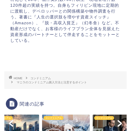
120件超の実績を持つ。自身もフィリピン現地に定期的
に渡航し、デベロッパーとの関係構築や物件調査を行
う。著書に『人生の選択肢を増やす資産スイッチ』
（Amazon）、『脱・高収入貧乏』（幻冬舎）など。不
動産だけでなく、お客様のライフプラン全体を見据えた
資産形成のパートナーとして伴走することをモットーと
している。
HOME
コンドミニアム
マニラのコンドミニアム購入方法と注意するポイント
関連の記事
ドミニアム
コンドミニアム
コンドミニアム