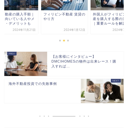
ィリピン不動産 賃貸の
外国人がフィリピン不動
海外不動産の購入手
り方
産を購入する際の注意点
投資に向いている人
｜重要ルールを解説
リット・デメリット
2024年1月12日
2024年7月29日
2024年11
【お客様にインタビュー】
DMCIHOMESの物件は出来レース！購
入すれば...
海外不動産投資での失敗事例